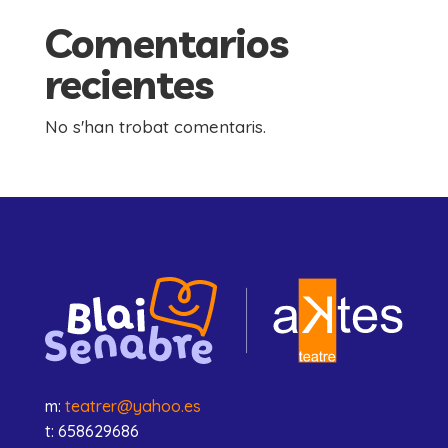
Comentarios
recientes
No s'han trobat comentaris.
m:
teatrer@yahoo.es
t: 658629686