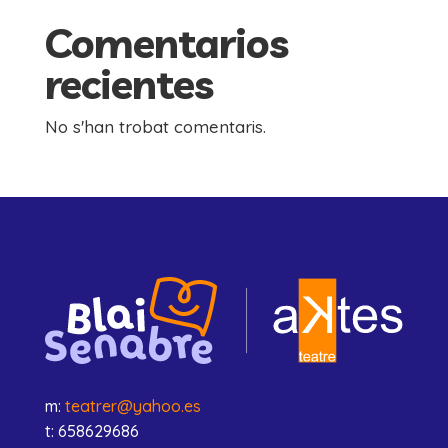
Comentarios
recientes
No s'han trobat comentaris.
m:
teatrer@yahoo.es
t: 658629686