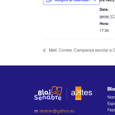
DETALL
Data:
gener 17
Hora:
17:30
Matí. Contes. Campanya escolar a C
Bla
Nar
Esp
Fes
m:
teatrer@yahoo.es