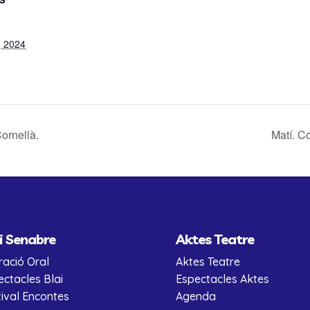
S
, 2024
ornellà.
Matí. C
i Senabre
Aktes Teatre
ració Oral
Aktes Teatre
ectacles Blai
Espectacles Aktes
tival Encontes
Agenda