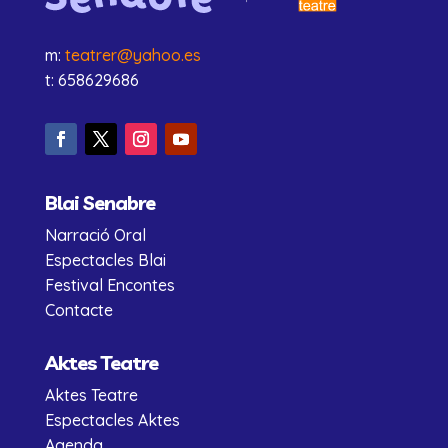
m:
teatrer@yahoo.es
t: 658629686
Blai Senabre
Narració Oral
Espectacles Blai
Festival Encontes
Contacte
Aktes Teatre
Aktes Teatre
Espectacles Aktes
Agenda