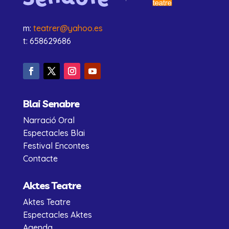
m:
teatrer@yahoo.es
t: 658629686
Blai Senabre
Narració Oral
Espectacles Blai
Festival Encontes
Contacte
Aktes Teatre
Aktes Teatre
Espectacles Aktes
Agenda