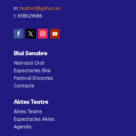
m:
teatrer@yahoo.es
t: 658629686
Blai Senabre
Narració Oral
Espectacles Blai
Festival Encontes
Contacte
Aktes Teatre
Aktes Teatre
Espectacles Aktes
Agenda