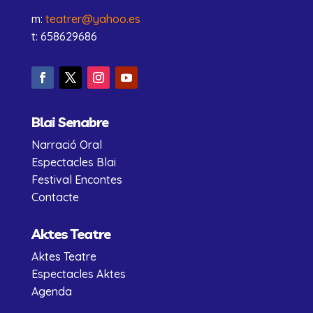
m:
teatrer@yahoo.es
t: 658629686
Blai Senabre
Narració Oral
Espectacles Blai
Festival Encontes
Contacte
Aktes Teatre
Aktes Teatre
Espectacles Aktes
Agenda