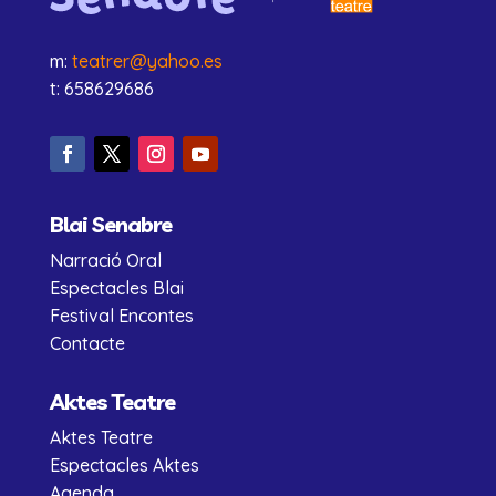
m:
teatrer@yahoo.es
t: 658629686
Blai Senabre
Narració Oral
Espectacles Blai
Festival Encontes
Contacte
Aktes Teatre
Aktes Teatre
Espectacles Aktes
Agenda