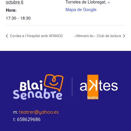
octubre 6
Torreles de Llobregat
,
+
Mapa de Google
Hora:
17:30 - 18:30
Contes a l’Hospital amb AFANOC
«Atreveix-te». Club de lectura
m:
teatrer@yahoo.es
t: 658629686