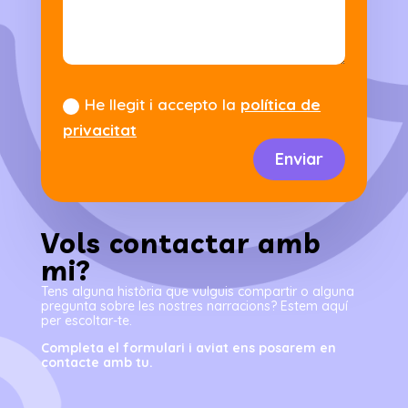
He llegit i accepto la
política de
privacitat
Enviar
Vols contactar amb
mi?
Tens alguna història que vulguis compartir o alguna
pregunta sobre les nostres narracions? Estem aquí
per escoltar-te.
Completa el formulari i aviat ens posarem en
contacte amb tu.