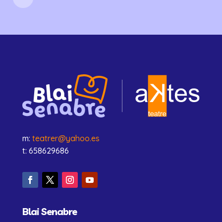
m:
teatrer@yahoo.es
t: 658629686
Blai Senabre