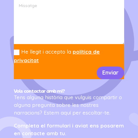
He llegit i accepto la
política de
privacitat
Enviar
Vols contactar amb mi?
Tens alguna història que vulguis compartir o
alguna pregunta sobre les nostres
narracions? Estem aquí per escoltar-te.
Completa el formulari i aviat ens posarem
en contacte amb tu.