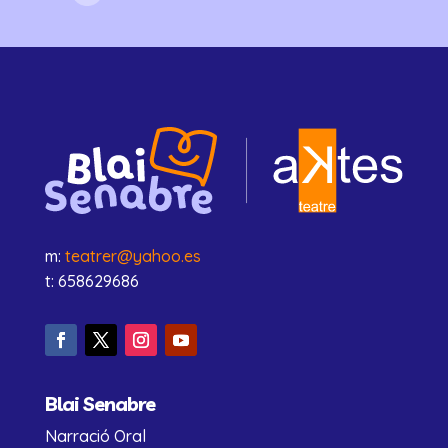
m:
teatrer@yahoo.es
t: 658629686
Blai Senabre
Narració Oral