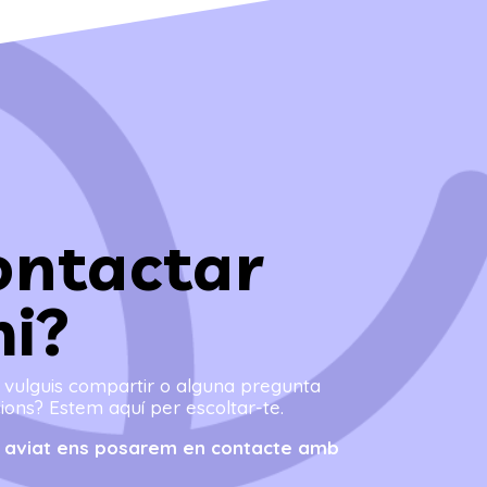
ontactar
i?
e vulguis compartir o alguna pregunta
ions? Estem aquí per escoltar-te.
 i aviat ens posarem en contacte amb