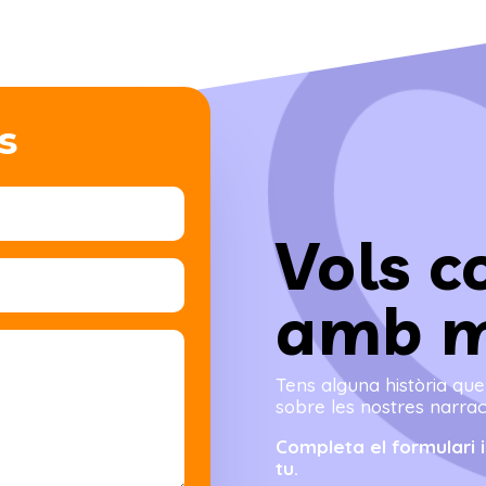
s
Vols c
amb m
Tens alguna història qu
sobre les nostres narrac
Completa el formulari
tu.