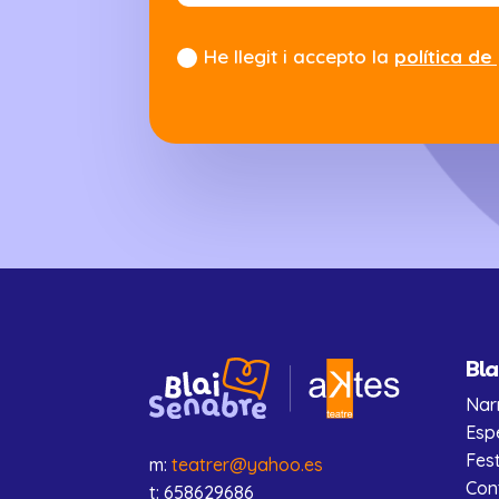
He llegit i accepto la
política de
Bla
Nar
Esp
Fes
m:
teatrer@yahoo.es
Con
t: 658629686