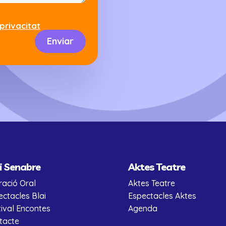
 privacitat
Enviar
i Senabre
Aktes Teatre
ració Oral
Aktes Teatre
ectacles Blai
Espectacles Aktes
tival Encontes
Agenda
tacte