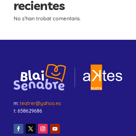
recientes
No s'han trobat comentaris.
m:
teatrer@yahoo.es
t: 658629686