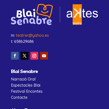
m:
teatrer@yahoo.es
t: 658629686
Blai Senabre
Narració Oral
Espectacles Blai
Festival Encontes
Contacte