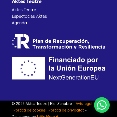
Aktes Teatre
Aktes Teatre
Espectacles Aktes
Agenda
© 2023 Aktes Teatre | Blai Senabre –
Avís legal
·
Política de cookies
·
Política de privacitat
–
Developed by
Little Mamut