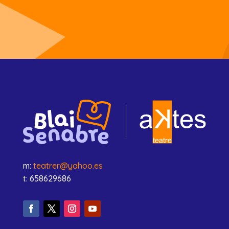
m:
teatrer@yahoo.es
t: 658629686