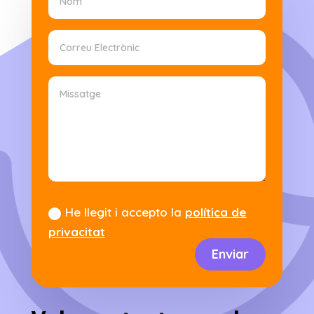
He llegit i accepto la
política de
privacitat
Enviar