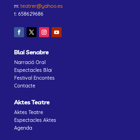
m:
teatrer@yahoo.es
t: 658629686
Blai Senabre
Narració Oral
Espectacles Blai
Festival Encontes
Contacte
Aktes Teatre
Aktes Teatre
Espectacles Aktes
Agenda