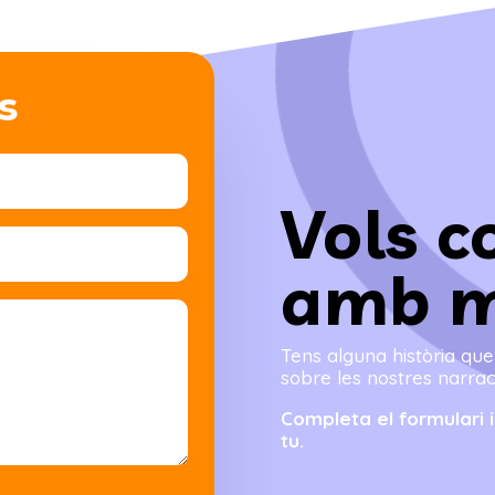
s
Vols c
amb m
Tens alguna història qu
sobre les nostres narrac
Completa el formulari
tu.