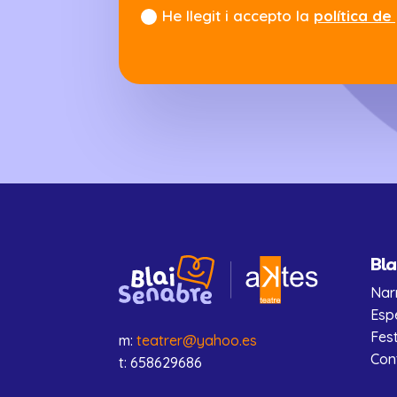
He llegit i accepto la
política de
Bla
Nar
Esp
Fes
m:
teatrer@yahoo.es
Con
t: 658629686