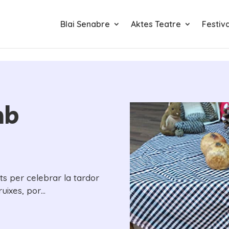
Blai Senabre
Aktes Teatre
Festiv
mb
ts per celebrar la tardor
ruixes, por…