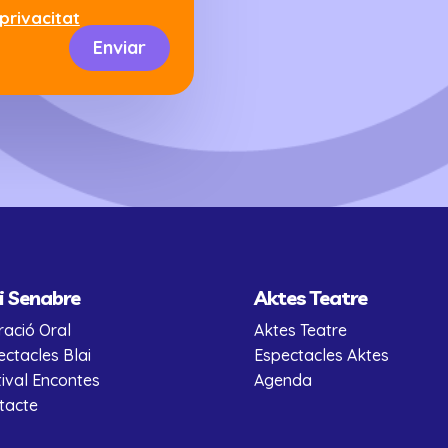
 privacitat
Enviar
i Senabre
Aktes Teatre
ració Oral
Aktes Teatre
ectacles Blai
Espectacles Aktes
tival Encontes
Agenda
tacte