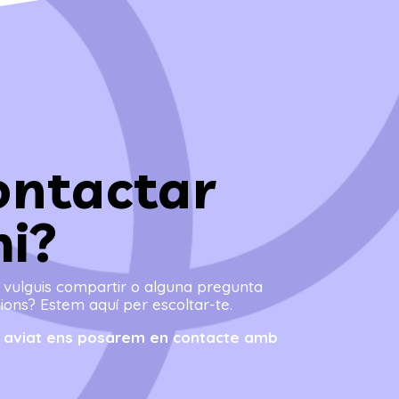
ontactar
i?
e vulguis compartir o alguna pregunta
ions? Estem aquí per escoltar-te.
 i aviat ens posarem en contacte amb