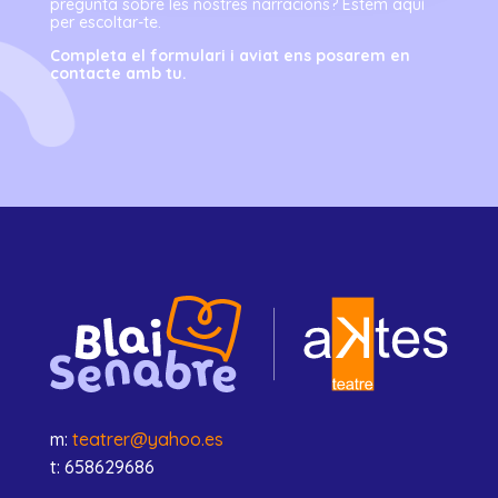
pregunta sobre les nostres narracions? Estem aquí
per escoltar-te.
Completa el formulari i aviat ens posarem en
contacte amb tu.
m:
teatrer@yahoo.es
t: 658629686