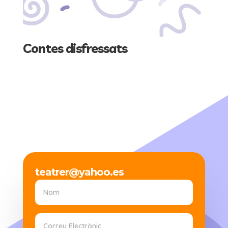
Contes disfressats
teatrer@yahoo.es